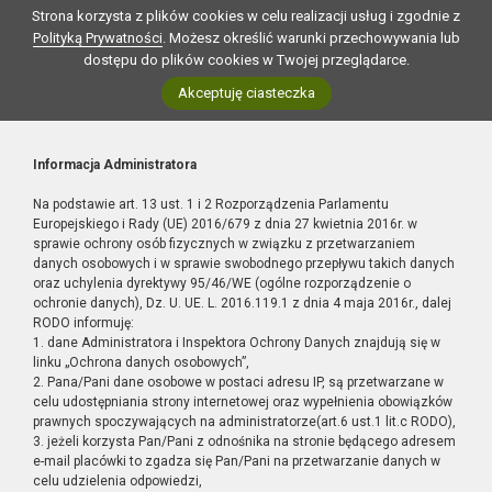
Strona korzysta z plików cookies w celu realizacji usług i zgodnie z
Polityką Prywatności
. Możesz określić warunki przechowywania lub
dostępu do plików cookies w Twojej przeglądarce.
Akceptuję ciasteczka
Informacja Administratora
Na podstawie art. 13 ust. 1 i 2 Rozporządzenia Parlamentu
Europejskiego i Rady (UE) 2016/679 z dnia 27 kwietnia 2016r. w
sprawie ochrony osób fizycznych w związku z przetwarzaniem
danych osobowych i w sprawie swobodnego przepływu takich danych
oraz uchylenia dyrektywy 95/46/WE (ogólne rozporządzenie o
ochronie danych), Dz. U. UE. L. 2016.119.1 z dnia 4 maja 2016r., dalej
RODO informuję:
1. dane Administratora i Inspektora Ochrony Danych znajdują się w
linku „Ochrona danych osobowych”,
2. Pana/Pani dane osobowe w postaci adresu IP, są przetwarzane w
celu udostępniania strony internetowej oraz wypełnienia obowiązków
prawnych spoczywających na administratorze(art.6 ust.1 lit.c RODO),
3. jeżeli korzysta Pan/Pani z odnośnika na stronie będącego adresem
e-mail placówki to zgadza się Pan/Pani na przetwarzanie danych w
celu udzielenia odpowiedzi,