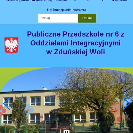
Informacja administratora
Fraza
Publiczne Przedszkole nr 6 z
Oddziałami Integracyjnymi
w Zduńskiej Woli