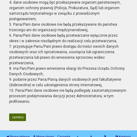
4. dane osobowe mogą być przekazywane organom państwowym,
organom ochrony prawnej (Policja, Prokuratura, Sąd) lub organom
samorządu terytorialnego w związku z prowadzonym
postępowaniem,
5. Pana/Pani dane osobowe nie będą przekazywane do państwa
trzeciego ani do organizacji międzynarodowej,
6. Pana/Pani dane osobowe będą przetwarzane wyłącznie przez
okres i w zakresie niezbędnym do realizacji celu przetwarzania,
7. przysługuje Panu/Pani prawo dostępu do treści swoich danych
osobowych oraz ich sprostowania, usunięcia lub ograniczenia
przetwarzania lub prawo do wniesienia sprzeciwu wobec
przetwarzania,
8. ma Pan/Pani prawo wniesienia skargi do Prezesa Urzędu Ochrony
Danych Osobowych,
9. podanie przez Pana/Panią danych osobowych jest fakultatywne
(dobrowolne) w celu udostępnienia strony internetowej,
10. Pana/Pani dane osobowe nie będą podlegały zautomatyzowanym
procesom podejmowania decyzji przez Administratora, w tym
profilowaniu.
zamknij
Strona główna
Mapa strony
Czcionka
Kontrast