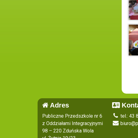
Adres
Kont
Publiczne Przedszkole nr 6
tel.: 43
z Oddziałami Integracyjnymi
biuro@p
98 – 220 Zduńska Wola