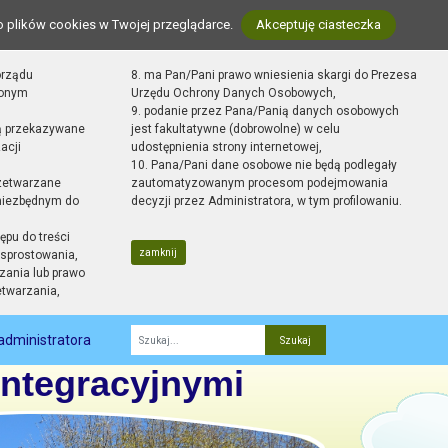
o plików cookies w Twojej przeglądarce.
Akceptuję ciasteczka
orządu
8. ma Pan/Pani prawo wniesienia skargi do Prezesa
zonym
Urzędu Ochrony Danych Osobowych,
9. podanie przez Pana/Panią danych osobowych
ą przekazywane
jest fakultatywne (dobrowolne) w celu
acji
udostępnienia strony internetowej,
10. Pana/Pani dane osobowe nie będą podlegały
zetwarzane
zautomatyzowanym procesom podejmowania
 niezbędnym do
decyzji przez Administratora, w tym profilowaniu.
ępu do treści
zamknij
sprostowania,
zania lub prawo
etwarzania,
administratora
Fraza
Integracyjnymi