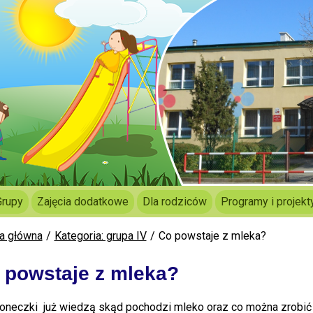
Grupy
Zajęcia dodatkowe
Dla rodziców
Programy i projekt
a główna
Kategoria: grupa IV
Co powstaje z mleka?
 powstaje z mleka?
oneczki już wiedzą skąd pochodzi mleko oraz co można zrobić 