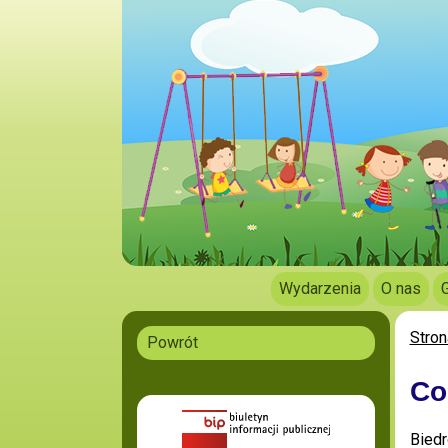
Wydarzenia
O nas
Stron
Powrót
Co
Biedr