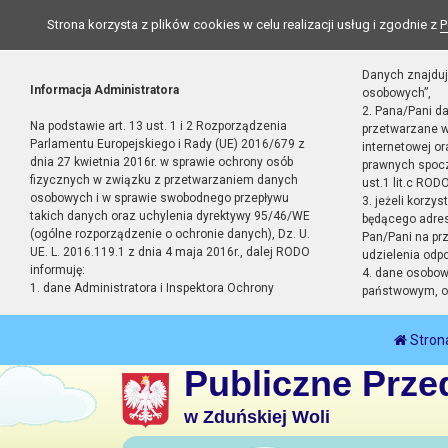
Strona korzysta z plików cookies w celu realizacji usług i zgodnie z
P
Danych znajduj
Informacja Administratora
osobowych”,
2. Pana/Pani d
Na podstawie art. 13 ust. 1 i 2 Rozporządzenia
przetwarzane w
Parlamentu Europejskiego i Rady (UE) 2016/679 z
internetowej o
dnia 27 kwietnia 2016r. w sprawie ochrony osób
prawnych spocz
fizycznych w związku z przetwarzaniem danych
ust.1 lit.c RODO
osobowych i w sprawie swobodnego przepływu
3. jeżeli korzy
takich danych oraz uchylenia dyrektywy 95/46/WE
będącego adres
(ogólne rozporządzenie o ochronie danych), Dz. U.
Pan/Pani na pr
UE. L. 2016.119.1 z dnia 4 maja 2016r., dalej RODO
udzielenia odp
informuję:
4. dane osobo
1. dane Administratora i Inspektora Ochrony
państwowym, or
Stron
Publiczne Prze
w Zduńskiej Woli