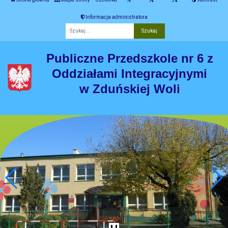
Informacja administratora
Fraza
Publiczne Przedszkole nr 6 z
Oddziałami Integracyjnymi
w Zduńskiej Woli