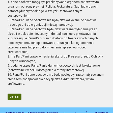
4. dane osobowe mogą być przekazywane organom państwowym,
organom ochrony prawnej (Policja, Prokuratura, Sąd) lub organom
samorządu terytorialnego w związku z prowadzonym
postępowaniem,
5. Pana/Pani dane osobowe nie będą przekazywane do państwa
trzeciego ani do organizacji międzynarodowej,
6. Pana/Pani dane osobowe będą przetwarzane wyłącznie przez
okres i w zakresie niezbędnym do realizacji celu przetwarzania,
7. przysługuje Panu/Pani prawo dostępu do treści swoich danych
osobowych oraz ich sprostowania, usunięcia lub ograniczenia
przetwarzania lub prawo do wniesienia sprzeciwu wobec
przetwarzania,
8. ma Pan/Pani prawo wniesienia skargi do Prezesa Urzędu Ochrony
Danych Osobowych,
9. podanie przez Pana/Panią danych osobowych jest fakultatywne
(dobrowolne) w celu udostępnienia strony internetowej,
10. Pana/Pani dane osobowe nie będą podlegały zautomatyzowanym
procesom podejmowania decyzji przez Administratora, w tym
profilowaniu.
zamknij
Strona główna
Mapa strony
Czcionka
Kontrast