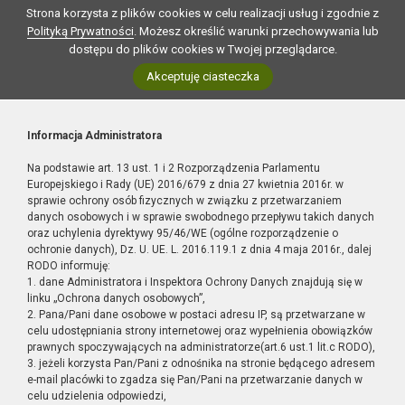
Strona korzysta z plików cookies w celu realizacji usług i zgodnie z
Polityką Prywatności
. Możesz określić warunki przechowywania lub
dostępu do plików cookies w Twojej przeglądarce.
Akceptuję ciasteczka
Informacja Administratora
Na podstawie art. 13 ust. 1 i 2 Rozporządzenia Parlamentu
Europejskiego i Rady (UE) 2016/679 z dnia 27 kwietnia 2016r. w
sprawie ochrony osób fizycznych w związku z przetwarzaniem
danych osobowych i w sprawie swobodnego przepływu takich danych
oraz uchylenia dyrektywy 95/46/WE (ogólne rozporządzenie o
ochronie danych), Dz. U. UE. L. 2016.119.1 z dnia 4 maja 2016r., dalej
RODO informuję:
1. dane Administratora i Inspektora Ochrony Danych znajdują się w
linku „Ochrona danych osobowych”,
2. Pana/Pani dane osobowe w postaci adresu IP, są przetwarzane w
celu udostępniania strony internetowej oraz wypełnienia obowiązków
prawnych spoczywających na administratorze(art.6 ust.1 lit.c RODO),
3. jeżeli korzysta Pan/Pani z odnośnika na stronie będącego adresem
e-mail placówki to zgadza się Pan/Pani na przetwarzanie danych w
celu udzielenia odpowiedzi,