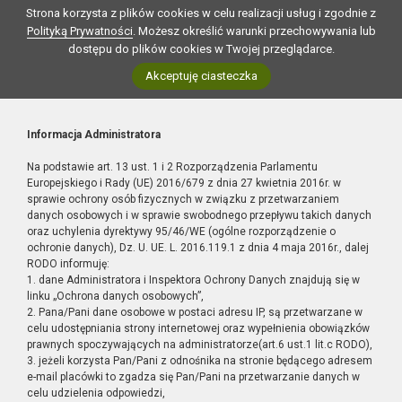
Strona korzysta z plików cookies w celu realizacji usług i zgodnie z
Polityką Prywatności
. Możesz określić warunki przechowywania lub
dostępu do plików cookies w Twojej przeglądarce.
Akceptuję ciasteczka
Informacja Administratora
Na podstawie art. 13 ust. 1 i 2 Rozporządzenia Parlamentu
Europejskiego i Rady (UE) 2016/679 z dnia 27 kwietnia 2016r. w
sprawie ochrony osób fizycznych w związku z przetwarzaniem
danych osobowych i w sprawie swobodnego przepływu takich danych
oraz uchylenia dyrektywy 95/46/WE (ogólne rozporządzenie o
ochronie danych), Dz. U. UE. L. 2016.119.1 z dnia 4 maja 2016r., dalej
RODO informuję:
1. dane Administratora i Inspektora Ochrony Danych znajdują się w
linku „Ochrona danych osobowych”,
2. Pana/Pani dane osobowe w postaci adresu IP, są przetwarzane w
celu udostępniania strony internetowej oraz wypełnienia obowiązków
prawnych spoczywających na administratorze(art.6 ust.1 lit.c RODO),
3. jeżeli korzysta Pan/Pani z odnośnika na stronie będącego adresem
e-mail placówki to zgadza się Pan/Pani na przetwarzanie danych w
celu udzielenia odpowiedzi,