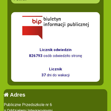
Licznik odwiedzin
826793
osób odwiedziło stronę
Licznik
37
dni do wakacji
Adres
Publiczne Przedszkole nr 6
z Oddziałami Integracyjnymi