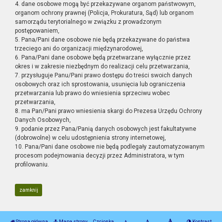
4. dane osobowe mogą być przekazywane organom państwowym,
organom ochrony prawnej (Policja, Prokuratura, Sąd) lub organom
samorządu terytorialnego w związku z prowadzonym
postępowaniem,
5. Pana/Pani dane osobowe nie będą przekazywane do państwa
trzeciego ani do organizacji międzynarodowej,
6. Pana/Pani dane osobowe będą przetwarzane wyłącznie przez
okres i w zakresie niezbędnym do realizacji celu przetwarzania,
7. przysługuje Panu/Pani prawo dostępu do treści swoich danych
osobowych oraz ich sprostowania, usunięcia lub ograniczenia
przetwarzania lub prawo do wniesienia sprzeciwu wobec
przetwarzania,
8. ma Pan/Pani prawo wniesienia skargi do Prezesa Urzędu Ochrony
Danych Osobowych,
9. podanie przez Pana/Panią danych osobowych jest fakultatywne
(dobrowolne) w celu udostępnienia strony internetowej,
10. Pana/Pani dane osobowe nie będą podlegały zautomatyzowanym
procesom podejmowania decyzji przez Administratora, w tym
profilowaniu.
zamknij
Strona główna
Mapa strony
Czcionka
Kontrast