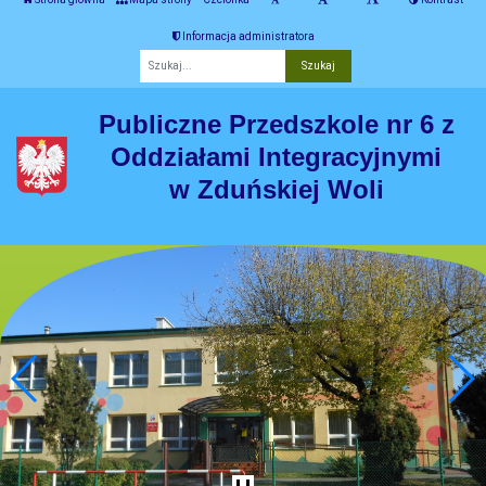
Informacja administratora
Fraza
Publiczne Przedszkole nr 6 z
Oddziałami Integracyjnymi
w Zduńskiej Woli