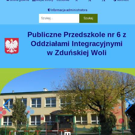
Informacja administratora
Fraza
Publiczne Przedszkole nr 6 z
Oddziałami Integracyjnymi
w Zduńskiej Woli