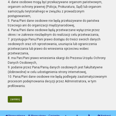
4. dane osobowe mogą być przekazywane organom państwowym,
organom ochrony prawnej (Policja, Prokuratura, Sąd) lub organom
samorządu terytorialnego w związku z prowadzonym
postępowaniem,
5. Pana/Pani dane osobowe nie będą przekazywane do państwa
trzeciego ani do organizacji międzynarodowej,
6. Pana/Pani dane osobowe będą przetwarzane wyłącznie przez
okres i w zakresie niezbędnym do realizacji celu przetwarzania,
7. przysługuje Panu/Pani prawo dostępu do treści swoich danych
osobowych oraz ich sprostowania, usunięcia lub ograniczenia
przetwarzania lub prawo do wniesienia sprzeciwu wobec
przetwarzania,
8. ma Pan/Pani prawo wniesienia skargi do Prezesa Urzędu Ochrony
Danych Osobowych,
9. podanie przez Pana/Panią danych osobowych jest fakultatywne
(dobrowolne) w celu udostępnienia strony internetowej,
10. Pana/Pani dane osobowe nie będą podlegały zautomatyzowanym
procesom podejmowania decyzji przez Administratora, w tym
profilowaniu.
zamknij
Strona główna
Mapa strony
Czcionka
Kontrast