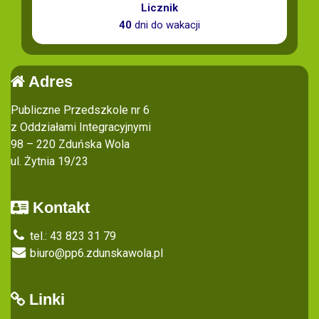
Licznik
40
dni do wakacji
Adres
Publiczne Przedszkole nr 6
z Oddziałami Integracyjnymi
98 – 220 Zduńska Wola
ul. Żytnia 19/23
Kontakt
tel.: 43 823 31 79
biuro@pp6.zdunskawola.pl
Linki