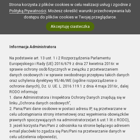
Strona korzysta z plików cookies w celu realizacji usług i zgodnie z
Polityką Prywatności
. Możesz określić warunki przechowywania lub
dostępu do plików cookies w Twojej przeglądarce.
Akceptuję ciasteczka
Informacja Administratora
Na podstawie art. 13 ust. 1 i 2 Rozporządzenia Parlamentu
Europejskiego i Rady (UE) 2016/679 z dnia 27 kwietnia 2016r. w
sprawie ochrony osób fizycznych w związku z przetwarzaniem
danych osobowych i w sprawie swobodnego przepływu takich danych
oraz uchylenia dyrektywy 95/46/WE (ogólne rozporządzenie o
ochronie danych), Dz. U. UE. L. 2016.119.1 z dnia 4 maja 2016r., dalej
RODO informuję:
1. dane Administratora i Inspektora Ochrony Danych znajdują się w
linku „Ochrona danych osobowych”,
2. Pana/Pani dane osobowe w postaci adresu IP, są przetwarzane w
celu udostępniania strony internetowej oraz wypełnienia obowiązków
prawnych spoczywających na administratorze(art.6 ust.1 lit.c RODO),
3. jeżeli korzysta Pan/Pani z odnośnika na stronie będącego adresem
e-mail placówki to zgadza się Pan/Pani na przetwarzanie danych w
celu udzielenia odpowiedzi,