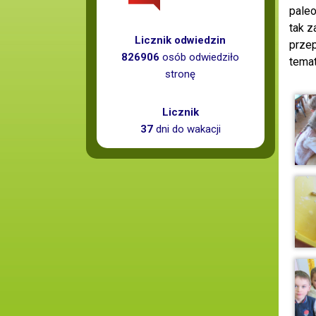
paleo
tak z
Licznik odwiedzin
przep
826906
osób odwiedziło
temat
stronę
Licznik
37
dni do wakacji