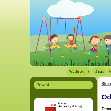
Wydarzenia
O nas
Stron
Powrót
Od
Tema