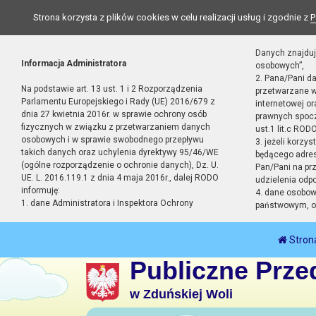
Strona korzysta z plików cookies w celu realizacji usług i zgodnie z
P
Danych znajduj
Informacja Administratora
osobowych”,
2. Pana/Pani d
Na podstawie art. 13 ust. 1 i 2 Rozporządzenia
przetwarzane w
Parlamentu Europejskiego i Rady (UE) 2016/679 z
internetowej o
dnia 27 kwietnia 2016r. w sprawie ochrony osób
prawnych spocz
fizycznych w związku z przetwarzaniem danych
ust.1 lit.c RODO
osobowych i w sprawie swobodnego przepływu
3. jeżeli korzy
takich danych oraz uchylenia dyrektywy 95/46/WE
będącego adres
(ogólne rozporządzenie o ochronie danych), Dz. U.
Pan/Pani na pr
UE. L. 2016.119.1 z dnia 4 maja 2016r., dalej RODO
udzielenia odp
informuję:
4. dane osobo
1. dane Administratora i Inspektora Ochrony
państwowym, or
Stron
Publiczne Prze
w Zduńskiej Woli