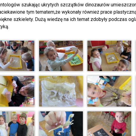
ntologów szukając ukrytych szczątków dinozaurów umieszczony
aciekawione tym tematem,że wykonały również prace plastyczn
iękne szkielety. Dużą wiedzę na ich temat zdobyły podczas ogl
yką.