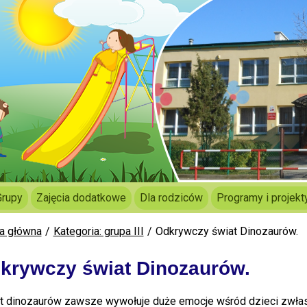
Grupy
Zajęcia dodatkowe
Dla rodziców
Programy i projekt
a główna
Kategoria: grupa III
Odkrywczy świat Dinozaurów.
krywczy świat Dinozaurów.
t dinozaurów zawsze wywołuje duże emocje wśród dzieci zwłas