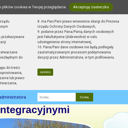
o plików cookies w Twojej przeglądarce.
Akceptuję ciasteczka
orządu
8. ma Pan/Pani prawo wniesienia skargi do Prezesa
zonym
Urzędu Ochrony Danych Osobowych,
9. podanie przez Pana/Panią danych osobowych
ą przekazywane
jest fakultatywne (dobrowolne) w celu
acji
udostępnienia strony internetowej,
10. Pana/Pani dane osobowe nie będą podlegały
zetwarzane
zautomatyzowanym procesom podejmowania
 niezbędnym do
decyzji przez Administratora, w tym profilowaniu.
ępu do treści
zamknij
sprostowania,
zania lub prawo
etwarzania,
administratora
Fraza
Integracyjnymi