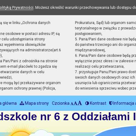
olityką Prywatności
. Możesz określić warunki przechowywania lub dostępu d
ą się w linku „Ochrona danych
Prokuratura, Sąd) lub organom sam
terytorialnego w związku z prowad
ane osobowe w postaci adresu IP, są
postępowaniem,
 celu udostępniania strony
5. Pana/Pani dane osobowe nie będ
raz wypełnienia obowiązków
do państwa trzeciego ani do organiz
ywających na administratorze(art.6
międzynarodowej,
),
6. Pana/Pani dane osobowe będą pr
sta Pan/Pani z odnośnika na stronie
wyłącznie przez okres i w zakresie
em e-mail placówki to zgadza się
realizacji celu przetwarzania,
zetwarzanie danych w celu
7. przysługuje Panu/Pani prawo dost
owiedzi,
swoich danych osobowych oraz ich 
we mogą być przekazywane organom
usunięcia lub ograniczenia przetwar
ganom ochrony prawnej (Policja,
do wniesienia sprzeciwu wobec prz
a główna
Mapa strony
Czcionka
Kontrast
Informacja 
dszkole nr 6 z Oddziałami 