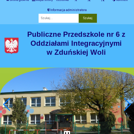
Informacja administratora
Fraza
Publiczne Przedszkole nr 6 z
Oddziałami Integracyjnymi
w Zduńskiej Woli