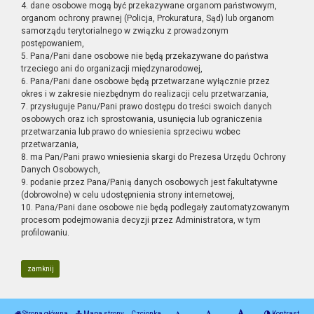
4. dane osobowe mogą być przekazywane organom państwowym,
organom ochrony prawnej (Policja, Prokuratura, Sąd) lub organom
samorządu terytorialnego w związku z prowadzonym
postępowaniem,
5. Pana/Pani dane osobowe nie będą przekazywane do państwa
trzeciego ani do organizacji międzynarodowej,
6. Pana/Pani dane osobowe będą przetwarzane wyłącznie przez
okres i w zakresie niezbędnym do realizacji celu przetwarzania,
7. przysługuje Panu/Pani prawo dostępu do treści swoich danych
osobowych oraz ich sprostowania, usunięcia lub ograniczenia
przetwarzania lub prawo do wniesienia sprzeciwu wobec
przetwarzania,
8. ma Pan/Pani prawo wniesienia skargi do Prezesa Urzędu Ochrony
Danych Osobowych,
9. podanie przez Pana/Panią danych osobowych jest fakultatywne
(dobrowolne) w celu udostępnienia strony internetowej,
10. Pana/Pani dane osobowe nie będą podlegały zautomatyzowanym
procesom podejmowania decyzji przez Administratora, w tym
profilowaniu.
zamknij
Strona główna
Mapa strony
Czcionka
Kontrast