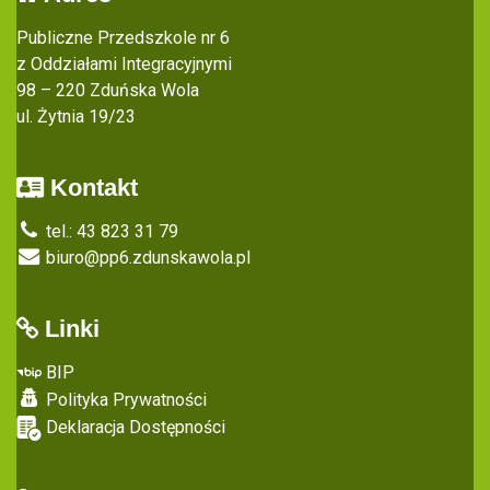
Publiczne Przedszkole nr 6
z Oddziałami Integracyjnymi
98 – 220 Zduńska Wola
ul. Żytnia 19/23
Kontakt
tel.: 43 823 31 79
biuro@pp6.zdunskawola.pl
Linki
BIP
Polityka Prywatności
Deklaracja Dostępności