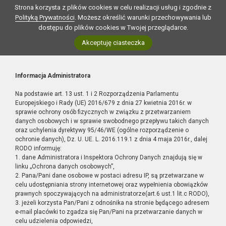
Strona korzysta z plików cookies w celu realizacji usług i zgodnie z
Polityką Prywatności
. Możesz określić warunki przechowywania lub
dostępu do plików cookies w Twojej przeglądarce.
Akceptuję ciasteczka
Informacja Administratora
Na podstawie art. 13 ust. 1 i 2 Rozporządzenia Parlamentu
Europejskiego i Rady (UE) 2016/679 z dnia 27 kwietnia 2016r. w
sprawie ochrony osób fizycznych w związku z przetwarzaniem
danych osobowych i w sprawie swobodnego przepływu takich danych
oraz uchylenia dyrektywy 95/46/WE (ogólne rozporządzenie o
ochronie danych), Dz. U. UE. L. 2016.119.1 z dnia 4 maja 2016r., dalej
RODO informuję:
1. dane Administratora i Inspektora Ochrony Danych znajdują się w
linku „Ochrona danych osobowych”,
2. Pana/Pani dane osobowe w postaci adresu IP, są przetwarzane w
celu udostępniania strony internetowej oraz wypełnienia obowiązków
prawnych spoczywających na administratorze(art.6 ust.1 lit.c RODO),
3. jeżeli korzysta Pan/Pani z odnośnika na stronie będącego adresem
e-mail placówki to zgadza się Pan/Pani na przetwarzanie danych w
celu udzielenia odpowiedzi,