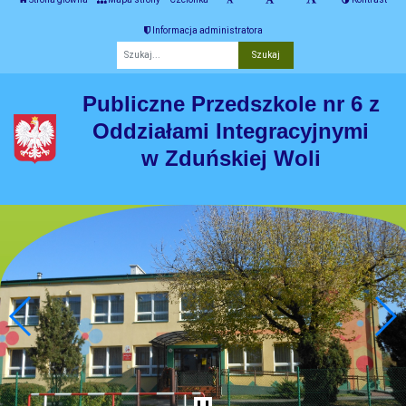
Informacja administratora
Fraza
Publiczne Przedszkole nr 6 z
Oddziałami Integracyjnymi
w Zduńskiej Woli