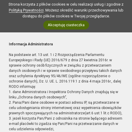
Strona korzysta z plików cookies w celu realizacji usług i zgodnie z
Polityką Prywatności
. Możesz określić warunki przechowywania lub
dostępu do plików cookies w Twojej przeglądarce.
Akceptuję ciasteczka
Informacja Administratora
Na podstawie art. 13 ust. 1 i 2 Rozporządzenia Parlamentu
Europejskiego i Rady (UE) 2016/679 z dnia 27 kwietnia 2016r. w
sprawie ochrony osób fizycznych w związku z przetwarzaniem
danych osobowych i w sprawie swobodnego przepływu takich danych
oraz uchylenia dyrektywy 95/46/WE (ogólne rozporządzenie o
ochronie danych), Dz. U. UE. L. 2016.119.1 z dnia 4 maja 2016r., dalej
RODO informuję:
1. dane Administratora i Inspektora Ochrony Danych znajdują się w
linku „Ochrona danych osobowych”,
2. Pana/Pani dane osobowe w postaci adresu IP, są przetwarzane w
celu udostępniania strony internetowej oraz wypełnienia obowiązków
prawnych spoczywających na administratorze(art.6 ust.1 lit.c RODO),
3. jeżeli korzysta Pan/Pani z odnośnika na stronie będącego adresem
e-mail placówki to zgadza się Pan/Pani na przetwarzanie danych w
celu udzielenia odpowiedzi,