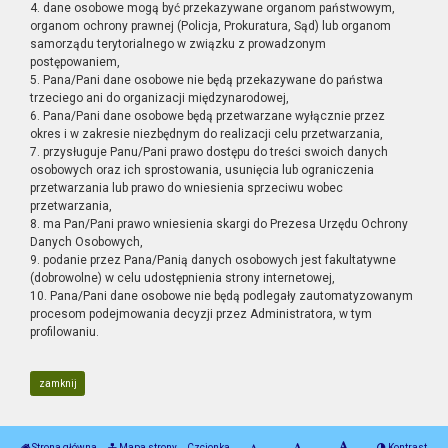
4. dane osobowe mogą być przekazywane organom państwowym,
organom ochrony prawnej (Policja, Prokuratura, Sąd) lub organom
samorządu terytorialnego w związku z prowadzonym
postępowaniem,
5. Pana/Pani dane osobowe nie będą przekazywane do państwa
trzeciego ani do organizacji międzynarodowej,
6. Pana/Pani dane osobowe będą przetwarzane wyłącznie przez
okres i w zakresie niezbędnym do realizacji celu przetwarzania,
7. przysługuje Panu/Pani prawo dostępu do treści swoich danych
osobowych oraz ich sprostowania, usunięcia lub ograniczenia
przetwarzania lub prawo do wniesienia sprzeciwu wobec
przetwarzania,
8. ma Pan/Pani prawo wniesienia skargi do Prezesa Urzędu Ochrony
Danych Osobowych,
9. podanie przez Pana/Panią danych osobowych jest fakultatywne
(dobrowolne) w celu udostępnienia strony internetowej,
10. Pana/Pani dane osobowe nie będą podlegały zautomatyzowanym
procesom podejmowania decyzji przez Administratora, w tym
profilowaniu.
zamknij
Strona główna
Mapa strony
Czcionka
Kontrast