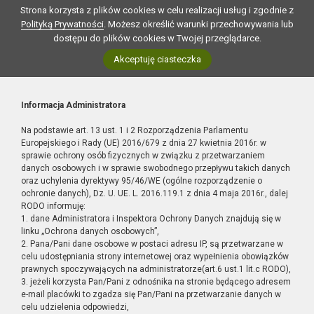
Strona korzysta z plików cookies w celu realizacji usług i zgodnie z
Polityką Prywatności
. Możesz określić warunki przechowywania lub
dostępu do plików cookies w Twojej przeglądarce.
Akceptuję ciasteczka
Informacja Administratora
Na podstawie art. 13 ust. 1 i 2 Rozporządzenia Parlamentu
Europejskiego i Rady (UE) 2016/679 z dnia 27 kwietnia 2016r. w
sprawie ochrony osób fizycznych w związku z przetwarzaniem
danych osobowych i w sprawie swobodnego przepływu takich danych
oraz uchylenia dyrektywy 95/46/WE (ogólne rozporządzenie o
ochronie danych), Dz. U. UE. L. 2016.119.1 z dnia 4 maja 2016r., dalej
RODO informuję:
1. dane Administratora i Inspektora Ochrony Danych znajdują się w
linku „Ochrona danych osobowych”,
2. Pana/Pani dane osobowe w postaci adresu IP, są przetwarzane w
celu udostępniania strony internetowej oraz wypełnienia obowiązków
prawnych spoczywających na administratorze(art.6 ust.1 lit.c RODO),
3. jeżeli korzysta Pan/Pani z odnośnika na stronie będącego adresem
e-mail placówki to zgadza się Pan/Pani na przetwarzanie danych w
celu udzielenia odpowiedzi,