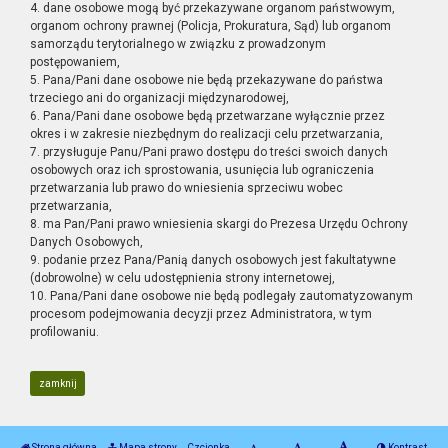
4. dane osobowe mogą być przekazywane organom państwowym,
organom ochrony prawnej (Policja, Prokuratura, Sąd) lub organom
samorządu terytorialnego w związku z prowadzonym
postępowaniem,
5. Pana/Pani dane osobowe nie będą przekazywane do państwa
trzeciego ani do organizacji międzynarodowej,
6. Pana/Pani dane osobowe będą przetwarzane wyłącznie przez
okres i w zakresie niezbędnym do realizacji celu przetwarzania,
7. przysługuje Panu/Pani prawo dostępu do treści swoich danych
osobowych oraz ich sprostowania, usunięcia lub ograniczenia
przetwarzania lub prawo do wniesienia sprzeciwu wobec
przetwarzania,
8. ma Pan/Pani prawo wniesienia skargi do Prezesa Urzędu Ochrony
Danych Osobowych,
9. podanie przez Pana/Panią danych osobowych jest fakultatywne
(dobrowolne) w celu udostępnienia strony internetowej,
10. Pana/Pani dane osobowe nie będą podlegały zautomatyzowanym
procesom podejmowania decyzji przez Administratora, w tym
profilowaniu.
zamknij
Strona główna
Mapa strony
Czcionka
Kontrast