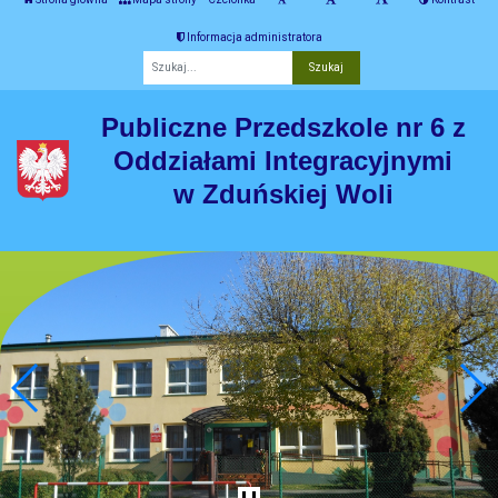
Informacja administratora
Fraza
Publiczne Przedszkole nr 6 z
Oddziałami Integracyjnymi
w Zduńskiej Woli