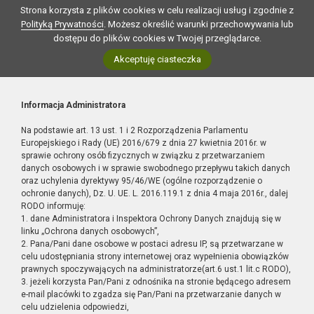
Strona korzysta z plików cookies w celu realizacji usług i zgodnie z
Polityką Prywatności
. Możesz określić warunki przechowywania lub
dostępu do plików cookies w Twojej przeglądarce.
Akceptuję ciasteczka
Informacja Administratora
Na podstawie art. 13 ust. 1 i 2 Rozporządzenia Parlamentu
Europejskiego i Rady (UE) 2016/679 z dnia 27 kwietnia 2016r. w
sprawie ochrony osób fizycznych w związku z przetwarzaniem
danych osobowych i w sprawie swobodnego przepływu takich danych
oraz uchylenia dyrektywy 95/46/WE (ogólne rozporządzenie o
ochronie danych), Dz. U. UE. L. 2016.119.1 z dnia 4 maja 2016r., dalej
RODO informuję:
1. dane Administratora i Inspektora Ochrony Danych znajdują się w
linku „Ochrona danych osobowych”,
2. Pana/Pani dane osobowe w postaci adresu IP, są przetwarzane w
celu udostępniania strony internetowej oraz wypełnienia obowiązków
prawnych spoczywających na administratorze(art.6 ust.1 lit.c RODO),
3. jeżeli korzysta Pan/Pani z odnośnika na stronie będącego adresem
e-mail placówki to zgadza się Pan/Pani na przetwarzanie danych w
celu udzielenia odpowiedzi,