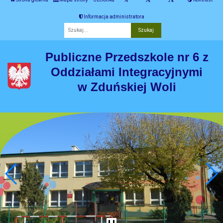
Informacja administratora
Fraza
Publiczne Przedszkole nr 6 z
Oddziałami Integracyjnymi
w Zduńskiej Woli