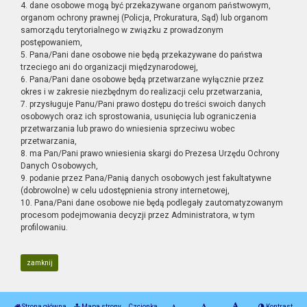
4. dane osobowe mogą być przekazywane organom państwowym,
organom ochrony prawnej (Policja, Prokuratura, Sąd) lub organom
samorządu terytorialnego w związku z prowadzonym
postępowaniem,
5. Pana/Pani dane osobowe nie będą przekazywane do państwa
trzeciego ani do organizacji międzynarodowej,
6. Pana/Pani dane osobowe będą przetwarzane wyłącznie przez
okres i w zakresie niezbędnym do realizacji celu przetwarzania,
7. przysługuje Panu/Pani prawo dostępu do treści swoich danych
osobowych oraz ich sprostowania, usunięcia lub ograniczenia
przetwarzania lub prawo do wniesienia sprzeciwu wobec
przetwarzania,
8. ma Pan/Pani prawo wniesienia skargi do Prezesa Urzędu Ochrony
Danych Osobowych,
9. podanie przez Pana/Panią danych osobowych jest fakultatywne
(dobrowolne) w celu udostępnienia strony internetowej,
10. Pana/Pani dane osobowe nie będą podlegały zautomatyzowanym
procesom podejmowania decyzji przez Administratora, w tym
profilowaniu.
zamknij
Strona główna
Mapa strony
Czcionka
Kontrast