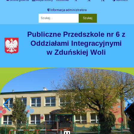
Informacja administratora
Fraza
Publiczne Przedszkole nr 6 z
Oddziałami Integracyjnymi
w Zduńskiej Woli