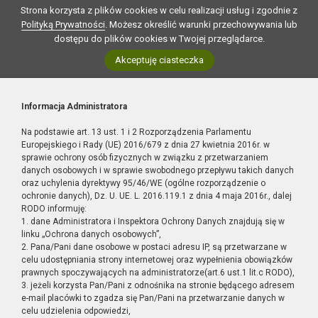
Strona korzysta z plików cookies w celu realizacji usług i zgodnie z
Polityką Prywatności
. Możesz określić warunki przechowywania lub
dostępu do plików cookies w Twojej przeglądarce.
Akceptuję ciasteczka
Informacja Administratora
Na podstawie art. 13 ust. 1 i 2 Rozporządzenia Parlamentu
Europejskiego i Rady (UE) 2016/679 z dnia 27 kwietnia 2016r. w
sprawie ochrony osób fizycznych w związku z przetwarzaniem
danych osobowych i w sprawie swobodnego przepływu takich danych
oraz uchylenia dyrektywy 95/46/WE (ogólne rozporządzenie o
ochronie danych), Dz. U. UE. L. 2016.119.1 z dnia 4 maja 2016r., dalej
RODO informuję:
1. dane Administratora i Inspektora Ochrony Danych znajdują się w
linku „Ochrona danych osobowych”,
2. Pana/Pani dane osobowe w postaci adresu IP, są przetwarzane w
celu udostępniania strony internetowej oraz wypełnienia obowiązków
prawnych spoczywających na administratorze(art.6 ust.1 lit.c RODO),
3. jeżeli korzysta Pan/Pani z odnośnika na stronie będącego adresem
e-mail placówki to zgadza się Pan/Pani na przetwarzanie danych w
celu udzielenia odpowiedzi,