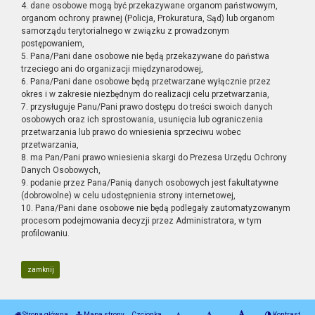
4. dane osobowe mogą być przekazywane organom państwowym,
organom ochrony prawnej (Policja, Prokuratura, Sąd) lub organom
samorządu terytorialnego w związku z prowadzonym
postępowaniem,
5. Pana/Pani dane osobowe nie będą przekazywane do państwa
trzeciego ani do organizacji międzynarodowej,
6. Pana/Pani dane osobowe będą przetwarzane wyłącznie przez
okres i w zakresie niezbędnym do realizacji celu przetwarzania,
7. przysługuje Panu/Pani prawo dostępu do treści swoich danych
osobowych oraz ich sprostowania, usunięcia lub ograniczenia
przetwarzania lub prawo do wniesienia sprzeciwu wobec
przetwarzania,
8. ma Pan/Pani prawo wniesienia skargi do Prezesa Urzędu Ochrony
Danych Osobowych,
9. podanie przez Pana/Panią danych osobowych jest fakultatywne
(dobrowolne) w celu udostępnienia strony internetowej,
10. Pana/Pani dane osobowe nie będą podlegały zautomatyzowanym
procesom podejmowania decyzji przez Administratora, w tym
profilowaniu.
zamknij
Strona główna
Mapa strony
Czcionka
Kontrast