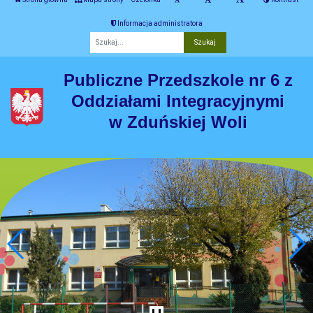
Informacja administratora
Fraza
Publiczne Przedszkole nr 6 z
Oddziałami Integracyjnymi
w Zduńskiej Woli