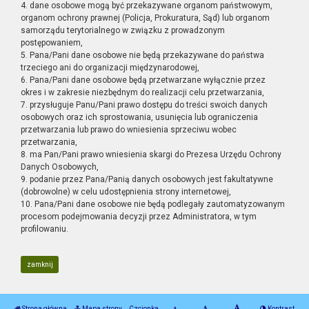
4. dane osobowe mogą być przekazywane organom państwowym,
organom ochrony prawnej (Policja, Prokuratura, Sąd) lub organom
samorządu terytorialnego w związku z prowadzonym
postępowaniem,
5. Pana/Pani dane osobowe nie będą przekazywane do państwa
trzeciego ani do organizacji międzynarodowej,
6. Pana/Pani dane osobowe będą przetwarzane wyłącznie przez
okres i w zakresie niezbędnym do realizacji celu przetwarzania,
7. przysługuje Panu/Pani prawo dostępu do treści swoich danych
osobowych oraz ich sprostowania, usunięcia lub ograniczenia
przetwarzania lub prawo do wniesienia sprzeciwu wobec
przetwarzania,
8. ma Pan/Pani prawo wniesienia skargi do Prezesa Urzędu Ochrony
Danych Osobowych,
9. podanie przez Pana/Panią danych osobowych jest fakultatywne
(dobrowolne) w celu udostępnienia strony internetowej,
10. Pana/Pani dane osobowe nie będą podlegały zautomatyzowanym
procesom podejmowania decyzji przez Administratora, w tym
profilowaniu.
zamknij
Strona główna
Mapa strony
Czcionka
Kontrast