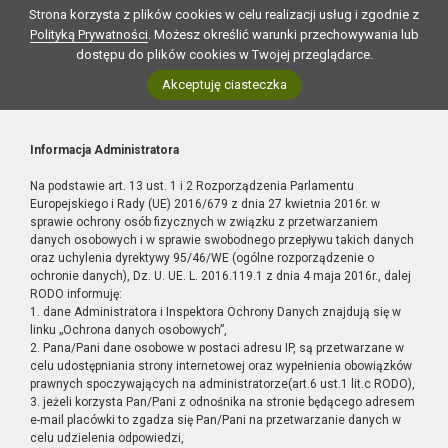
Strona korzysta z plików cookies w celu realizacji usług i zgodnie z
Polityką Prywatności
. Możesz określić warunki przechowywania lub
dostępu do plików cookies w Twojej przeglądarce.
Akceptuję ciasteczka
Informacja Administratora
Na podstawie art. 13 ust. 1 i 2 Rozporządzenia Parlamentu
Europejskiego i Rady (UE) 2016/679 z dnia 27 kwietnia 2016r. w
sprawie ochrony osób fizycznych w związku z przetwarzaniem
danych osobowych i w sprawie swobodnego przepływu takich danych
oraz uchylenia dyrektywy 95/46/WE (ogólne rozporządzenie o
ochronie danych), Dz. U. UE. L. 2016.119.1 z dnia 4 maja 2016r., dalej
RODO informuję:
1. dane Administratora i Inspektora Ochrony Danych znajdują się w
linku „Ochrona danych osobowych”,
2. Pana/Pani dane osobowe w postaci adresu IP, są przetwarzane w
celu udostępniania strony internetowej oraz wypełnienia obowiązków
prawnych spoczywających na administratorze(art.6 ust.1 lit.c RODO),
3. jeżeli korzysta Pan/Pani z odnośnika na stronie będącego adresem
e-mail placówki to zgadza się Pan/Pani na przetwarzanie danych w
celu udzielenia odpowiedzi,