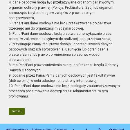
4. dane osobowe mogą być przekazywane organom państwowym,
organom ochrony prawnej (Policja, Prokuratura, Sąd) lub organom
samorządu terytorialnego w związku z prowadzonym
postępowaniem,
5. Pana/Pani dane osobowe nie będą przekazywane do państwa
trzeciego ani do organizacji międzynarodowej,
6. Pana/Pani dane osobowe będą przetwarzane wyłącznie przez
okres i w zakresie niezbędnym do realizacji celu przetwarzania,
7. przysługuje Panu/Pani prawo dostępu do treści swoich danych
osobowych oraz ich sprostowania, usunięcia lub ograniczenia
przetwarzania lub prawo do wniesienia sprzeciwu wobec
przetwarzania,
8. ma Pan/Pani prawo wniesienia skargi do Prezesa Urzędu Ochrony
Danych Osobowych,
9. podanie przez Pana/Panią danych osobowych jest fakultatywne
(dobrowolne) w celu udostępnienia strony internetowej,
10. Pana/Pani dane osobowe nie będą podlegały zautomatyzowanym
procesom podejmowania decyzji przez Administratora, w tym
profilowaniu.
zamknij
Strona główna
Mapa strony
Czcionka
Kontrast