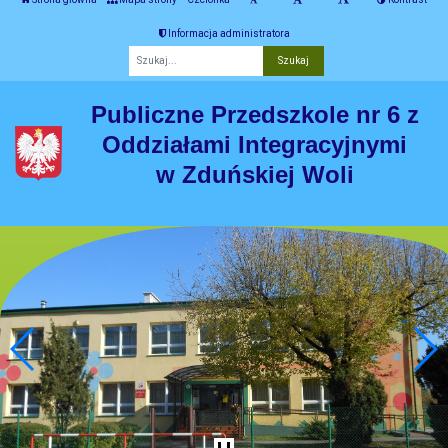
Informacja administratora
Fraza
Publiczne Przedszkole nr 6 z
Oddziałami Integracyjnymi
w Zduńskiej Woli