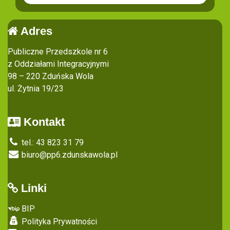
Adres
Publiczne Przedszkole nr 6
z Oddziałami Integracyjnymi
98 – 220 Zduńska Wola
ul. Żytnia 19/23
Kontakt
tel.: 43 823 31 79
biuro@pp6.zdunskawola.pl
Linki
BIP
Polityka Prywatności