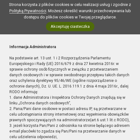
Strona korzysta z plików cookies w celu realizacji usług i zgodnie z
Polityką Prywatności
. Możesz określić warunki przechowywania lub
dostępu do plików cookies w Twojej przeglądarce.
Akceptuję ciasteczka
Informacja Administratora
Na podstawie art. 13 ust. 1 i 2 Rozporządzenia Parlamentu
Europejskiego i Rady (UE) 2016/679 z dnia 27 kwietnia 2016r. w
sprawie ochrony osób fizycznych w związku z przetwarzaniem
danych osobowych i w sprawie swobodnego przepływu takich danych
oraz uchylenia dyrektywy 95/46/WE (ogólne rozporządzenie o
ochronie danych), Dz. U. UE. L. 2016.119.1 z dnia 4 maja 2016r., dalej
RODO informuję:
1. dane Administratora i Inspektora Ochrony Danych znajdują się w
linku „Ochrona danych osobowych”,
2. Pana/Pani dane osobowe w postaci adresu IP, są przetwarzane w
celu udostępniania strony internetowej oraz wypełnienia obowiązków
prawnych spoczywających na administratorze(art.6 ust.1 lit.c RODO),
3. jeżeli korzysta Pan/Pani z odnośnika na stronie będącego adresem
e-mail placówki to zgadza się Pan/Pani na przetwarzanie danych w
celu udzielenia odpowiedzi,