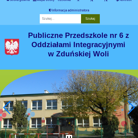
Informacja administratora
Fraza
Publiczne Przedszkole nr 6 z
Oddziałami Integracyjnymi
w Zduńskiej Woli