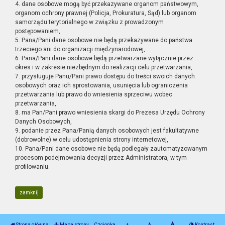
4. dane osobowe mogą być przekazywane organom państwowym,
organom ochrony prawnej (Policja, Prokuratura, Sąd) lub organom
samorządu terytorialnego w związku z prowadzonym
postępowaniem,
5. Pana/Pani dane osobowe nie będą przekazywane do państwa
trzeciego ani do organizacji międzynarodowej,
6. Pana/Pani dane osobowe będą przetwarzane wyłącznie przez
okres i w zakresie niezbędnym do realizacji celu przetwarzania,
7. przysługuje Panu/Pani prawo dostępu do treści swoich danych
osobowych oraz ich sprostowania, usunięcia lub ograniczenia
przetwarzania lub prawo do wniesienia sprzeciwu wobec
przetwarzania,
8. ma Pan/Pani prawo wniesienia skargi do Prezesa Urzędu Ochrony
Danych Osobowych,
9. podanie przez Pana/Panią danych osobowych jest fakultatywne
(dobrowolne) w celu udostępnienia strony internetowej,
10. Pana/Pani dane osobowe nie będą podlegały zautomatyzowanym
procesom podejmowania decyzji przez Administratora, w tym
profilowaniu.
zamknij
Strona główna
Mapa strony
Czcionka
Kontrast