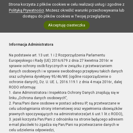
Strona korzysta z plików cookies w celu realizacji usług i zgodnie z
Polityką Prywatności
. Możesz określić warunki przechowywania lub
dostępu do plików cookies w Twojej przeglądarce.
Akceptuję ciasteczka
Informacja Administratora
Na podstawie art. 13 ust. 1 i 2 Rozporządzenia Parlamentu
Europejskiego i Rady (UE) 2016/679 z dnia 27 kwietnia 2016r. w
sprawie ochrony osób fizycznych w związku z przetwarzaniem
danych osobowych i w sprawie swobodnego przepływu takich danych
oraz uchylenia dyrektywy 95/46/WE (ogólne rozporządzenie o
ochronie danych), Dz. U. UE. L. 2016.119.1 z dnia 4 maja 2016r., dalej
RODO informuję:
1. dane Administratora i Inspektora Ochrony Danych znajdują się w
linku „Ochrona danych osobowych”,
2. Pana/Pani dane osobowe w postaci adresu IP, są przetwarzane w
celu udostępniania strony internetowej oraz wypełnienia obowiązków
prawnych spoczywających na administratorze(art.6 ust.1 lit.c RODO),
3. jeżeli korzysta Pan/Pani z odnośnika na stronie będącego adresem
e-mail placówki to zgadza się Pan/Pani na przetwarzanie danych w
celu udzielenia odpowiedzi,